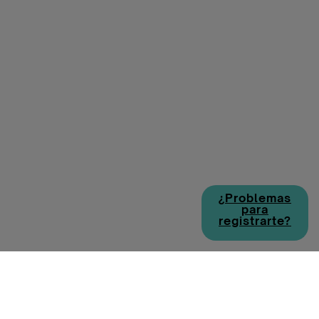
¿Problemas
para
registrarte?