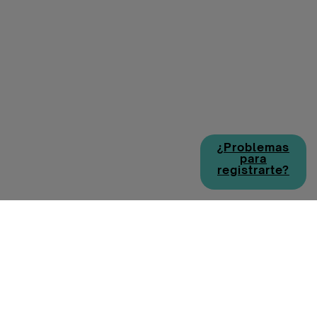
¿Problemas
para
registrarte?