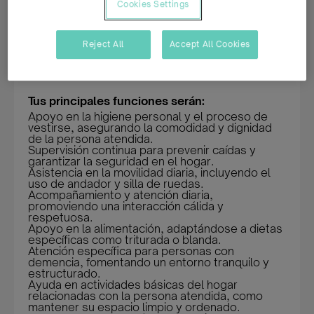
garantizar el bienestar y la dignidad de quienes confían en
Cookies Settings
sus servicios. Si te apasiona cuidar de los demás y buscas
un entorno donde tus habilidades sean valoradas, esta
Reject All
Accept All Cookies
oferta es para ti.
Tus principales funciones serán:
Apoyo en la higiene personal y el proceso de
vestirse, asegurando la comodidad y dignidad
de la persona atendida.
Supervisión continua para prevenir caídas y
garantizar la seguridad en el hogar.
Asistencia en la movilidad diaria, incluyendo el
uso de andador y silla de ruedas.
Acompañamiento y atención diaria,
promoviendo una interacción cálida y
respetuosa.
Apoyo en la alimentación, adaptándose a dietas
específicas como triturada o blanda.
Atención específica para personas con
demencia, fomentando un entorno tranquilo y
estructurado.
Ayuda en actividades básicas del hogar
relacionadas con la persona atendida, como
mantener su espacio limpio y ordenado.