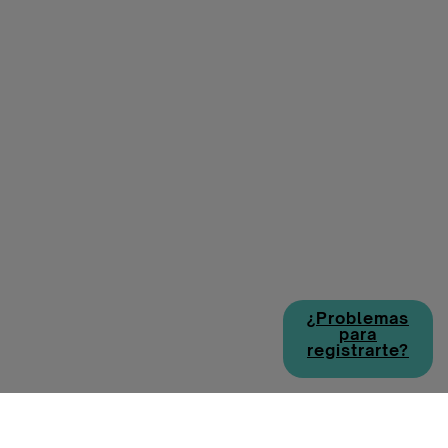
¿Problemas
para
registrarte?