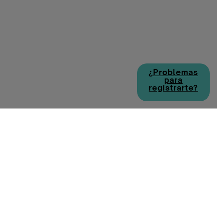
¿Problemas
para
registrarte?