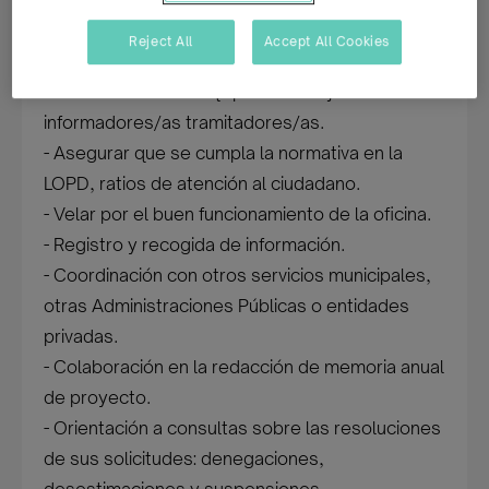
para la IMV en la zona de Usera con las
siguientes funciones
Reject All
Accept All Cookies
- Coordinación del equipo de trabajo de
informadores/as tramitadores/as.
- Asegurar que se cumpla la normativa en la
LOPD, ratios de atención al ciudadano.
- Velar por el buen funcionamiento de la oficina.
- Registro y recogida de información.
- Coordinación con otros servicios municipales,
otras Administraciones Públicas o entidades
privadas.
- Colaboración en la redacción de memoria anual
de proyecto.
- Orientación a consultas sobre las resoluciones
de sus solicitudes: denegaciones,