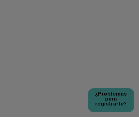
¿Problemas
para
registrarte?