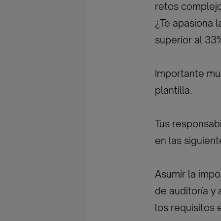
retos complej
¿Te apasiona la
superior al 33
Importante mul
plantilla.
Tus responsabi
en las siguient
Asumir la impo
de auditoría y
los requisitos 