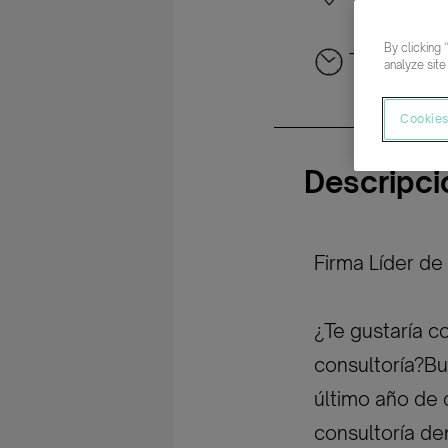
By clicking 
Tiempo co
analyze site
Cookies
Descripci
Firma Líder de 
¿Te gustaría co
consultoría?Bu
último año de c
consultoría de