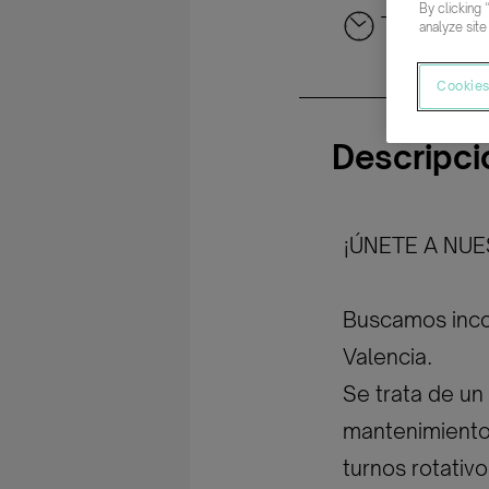
By clicking 
Tiempo co
analyze site
Cookies
Descripci
¡ÚNETE A NUE
Buscamos incor
Valencia.
Se trata de un
mantenimiento
turnos rotativo