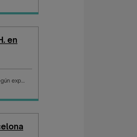
H. en
Salario según experiencia
celona