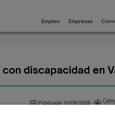
Empleo
Empresas
Conv
 con discapacidad en V
Cate
Publicada: 10/06/2026
/ Vig