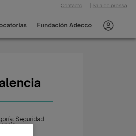
Contacto
|
Sala de prensa
ocatorias
Fundación Adecco
alencia
goría: Seguridad
ilancia