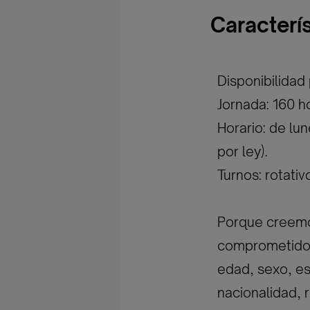
Caracterí
Disponibilidad
Jornada: 160 h
Horario: de lu
por ley).
Turnos: rotati
Porque creemos
comprometidos 
edad, sexo, est
nacionalidad, r