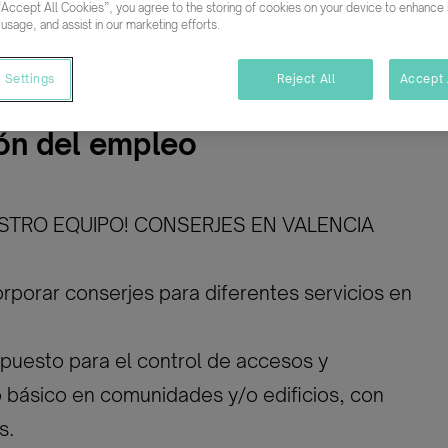
“Accept All Cookies”, you agree to the storing of cookies on your device to enhance s
mpleto
Indefinido
 usage, and assist in our marketing efforts.
 Settings
Reject All
Accept 
ón del empleo
STRO EQUIPO! CONSERJES EN VALENCIA
porar conserjes para diferentes servicios en
 puesto para el control de accesos y
 básico en comunidades y/o edificios, con
s.