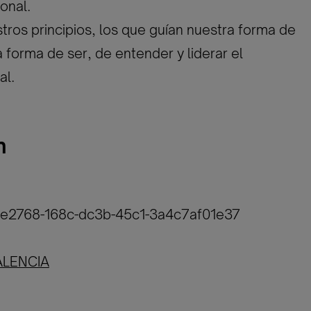
onal.
tros principios, los que guían nuestra forma de
a forma de ser, de entender y liderar el
al.
n
4fe2768-168c-dc3b-45c1-3a4c7af01e37
ALENCIA