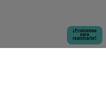
¿Problemas
para
registrarte?