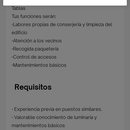
para comunidad de vecinos en la zona de Las
Tablas
Tus funciones serán:
-Labores propias de conserjería y limpieza del
edificio
-Atención a los vecinos
-Recogida paquetería
-Control de accesos
-Mantenimientos básicos
Requisitos
- Experiencia previa en puestos similares.
- Valorable conocimiento de luminaria y
mantenimientos básicos