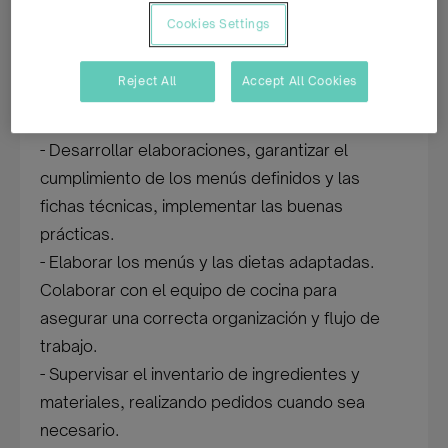
sustitución temporal durante los meses de
Cookies Settings
junio, julio, agosto, septiembre y/o octubre, con
jornada completa y horarios flexibles según tu
Reject All
Accept All Cookies
disponibilidad.
Funciones:
- Desarrollar elaboraciones, garantizar el
cumplimiento de los menús definidos y las
fichas técnicas, implementar las buenas
prácticas.
- Elaborar los menús y las dietas adaptadas.
Colaborar con el equipo de cocina para
asegurar una correcta organización y flujo de
trabajo.
- Supervisar el inventario de ingredientes y
materiales, realizando pedidos cuando sea
necesario.