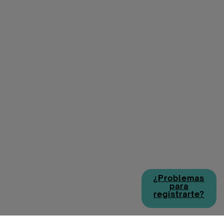
¿Problemas
para
registrarte?