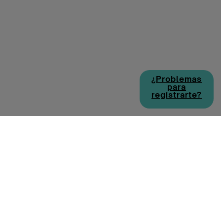
¿Problemas
para
registrarte?