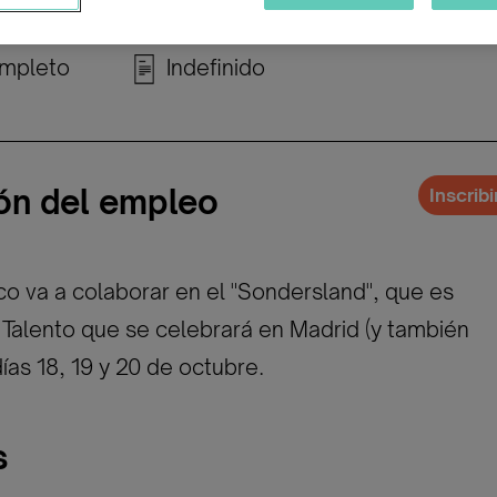
02/04/2024
Huma
mpleto
Indefinido
ón del empleo
Inscrib
o va a colaborar en el "Sondersland", que es
l Talento que se celebrará en Madrid (y también
 días 18, 19 y 20 de octubre.
s