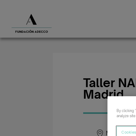
Taller N
Madrid
By clicking 
analyze site
Madrid
Cookies