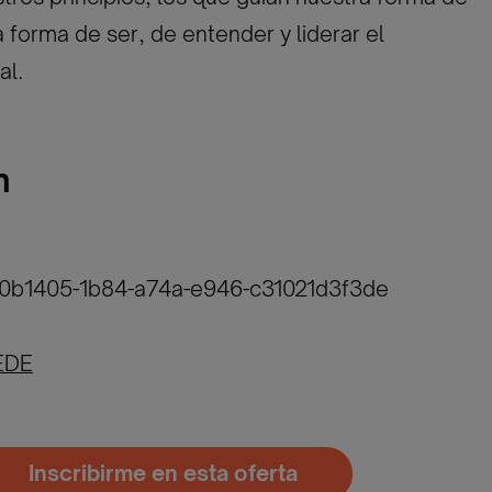
a forma de ser, de entender y liderar el
al.
n
80b1405-1b84-a74a-e946-c31021d3f3de
EDE
Inscribirme en esta oferta