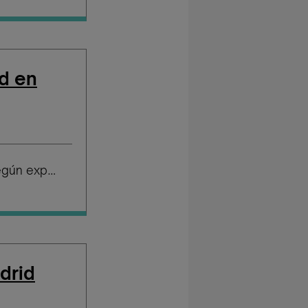
d en
Salario según experiencia
drid