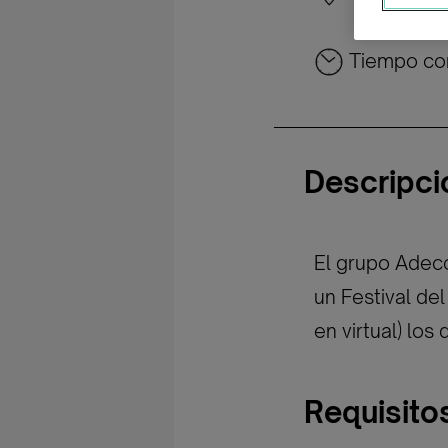
Tiempo co
Descripci
El grupo Adecc
un Festival de
en virtual) los
Requisito