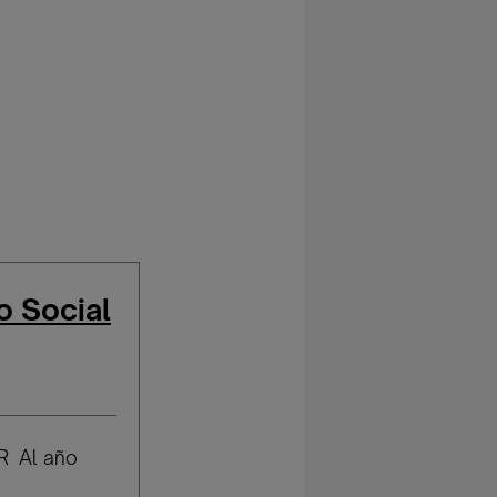
o Social
R Al año