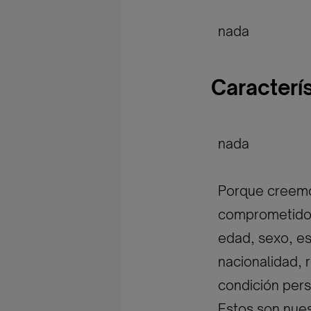
nada
Caracterí
nada
Porque creemos
comprometidos 
edad, sexo, est
nacionalidad, r
condición pers
Estos son nues