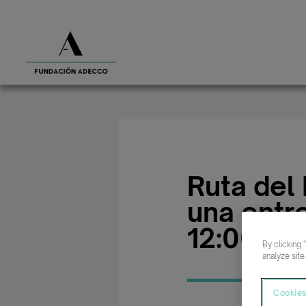
Ruta del
una entre
12:00 - 1
By clicking 
analyze site
Cookies