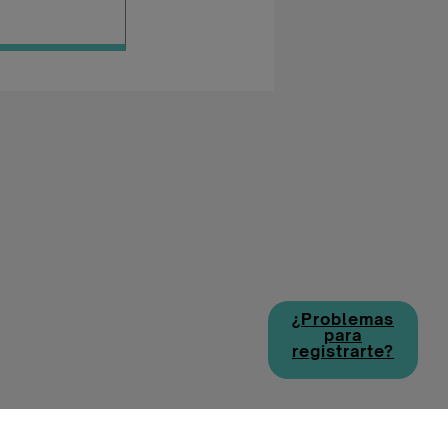
¿Problemas
para
registrarte?