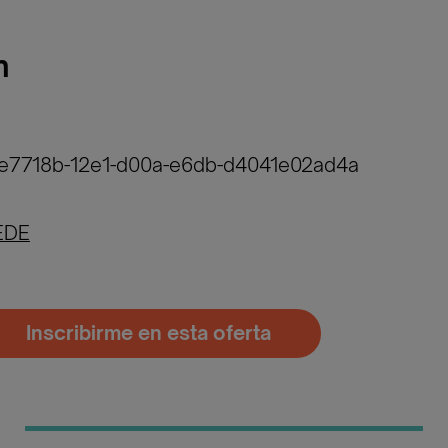
n
ae7718b-12e1-d00a-e6db-d4041e02ad4a
EDE
Inscribirme en esta oferta