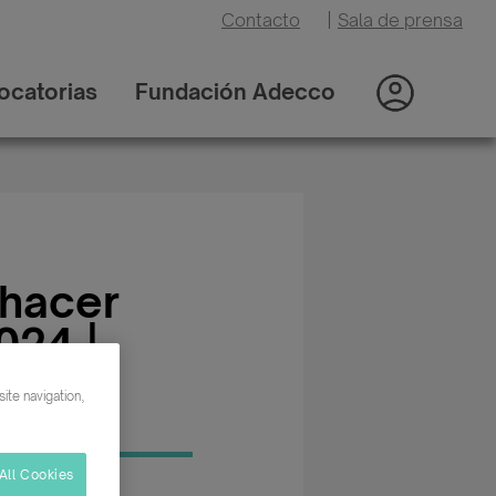
Contacto
|
Sala de prensa
ocatorias
Fundación Adecco
 hacer
024 |
elona
ite navigation,
All Cookies