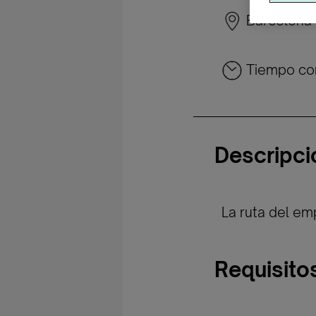
Barcelona
Tiempo co
Descripci
La ruta del em
Requisito