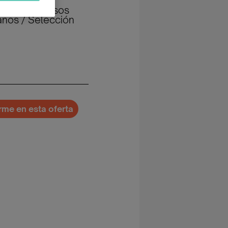
goría: Recursos
nos / Selección
irme en esta oferta