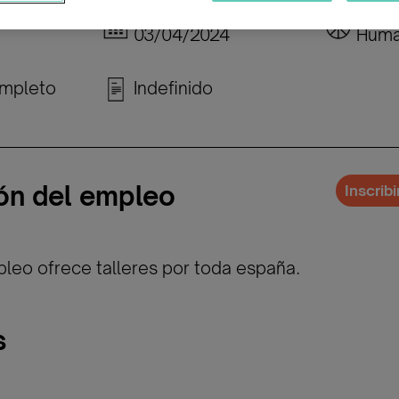
Publicada:
Cate
03/04/2024
Huma
mpleto
Indefinido
ón del empleo
Inscrib
pleo ofrece talleres por toda españa.
s