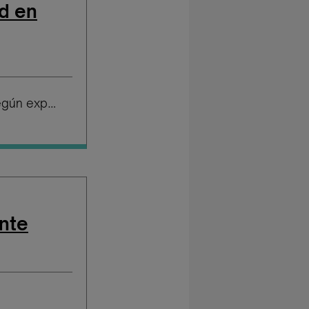
d en
Salario según experiencia
nte