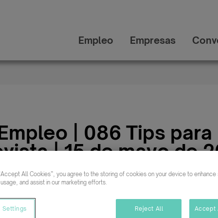
Empleo
Empresas
Conv
 Empleo | 086 Tips para
vista | 15 de mayo de 2
2:30 | Barcelon en Barc
“Accept All Cookies”, you agree to the storing of cookies on your device to enhance s
 usage, and assist in our marketing efforts.
 Settings
Reject All
Accept 