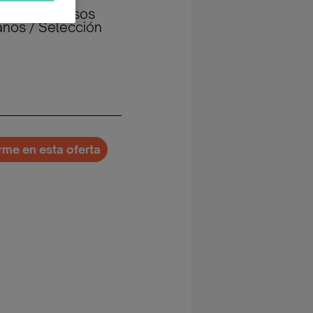
goría: Recursos
nos / Selección
irme en esta oferta