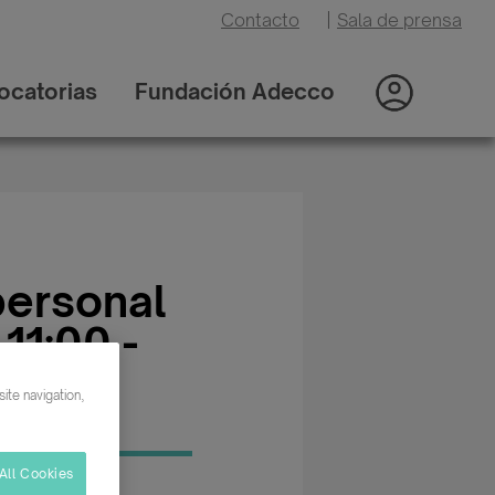
Contacto
|
Sala de prensa
ocatorias
Fundación Adecco
personal
 11:00 -
ite navigation,
All Cookies