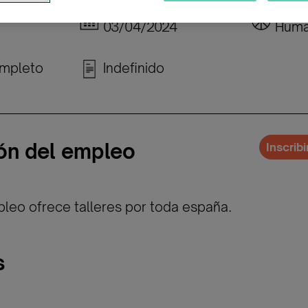
Publicada:
Cate
03/04/2024
Huma
mpleto
Indefinido
ón del empleo
Inscrib
pleo ofrece talleres por toda españa.
s