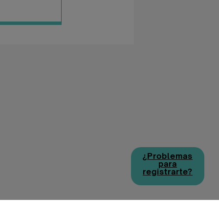
¿Problemas
para
registrarte?