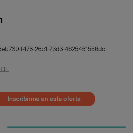
n
f6eb739-f478-26c1-73d3-4625451556dc
EDE
Inscribirme en esta oferta