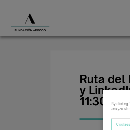
Ruta del
y LinkedI
11:30 | 
By clicking 
analyze site
Cookies