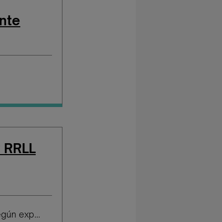
nte
y RRLL
Salario según experiencia