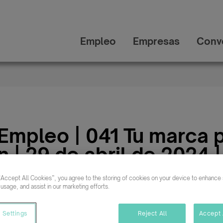
Empleo
Empresas
Conv
 Empleo | 041 Tu marca 
n | 29 de abril de 2024 |
Málaga en Málaga
“Accept All Cookies”, you agree to the storing of cookies on your device to enhance s
 usage, and assist in our marketing efforts.
 Settings
Reject All
Accept 