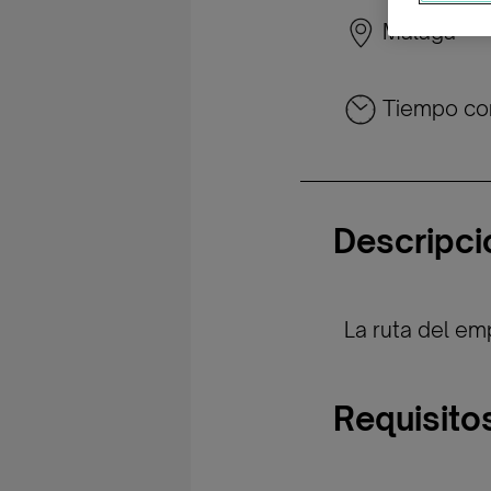
Málaga
Tiempo co
Descripci
La ruta del em
Requisito