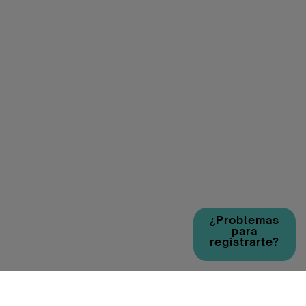
¿Problemas
para
registrarte?