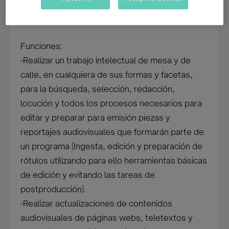
proceso de selección para la Televisión Pública
de Canarias, S.A.
Funciones:
-Realizar un trabajo intelectual de mesa y de
calle, en cualquiera de sus formas y facetas,
para la búsqueda, selección, redacción,
locución y todos los procesos necesarios para
editar y preparar para emisión piezas y
reportajes audiovisuales que formarán parte de
un programa (Ingesta, edición y preparación de
rótulos utilizando para ello herramientas básicas
de edición y evitando las tareas de
postproducción).
-Realizar actualizaciones de contenidos
audiovisuales de páginas webs, teletextos y