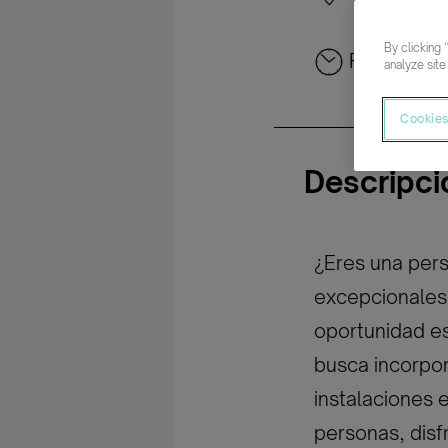
By clicking 
Parcial rot
analyze site
Cookies
Descripci
¿Eres una pers
excepcionales 
oportunidad es
busca incorpor
instalaciones e
personas, disf