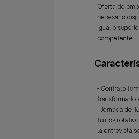
Oferta de empl
necesario disp
igual o superi
competente.
Caracterí
- Contrato tem
transformarlo 
- Jornada de 1
turnos rotativ
la entrevista s