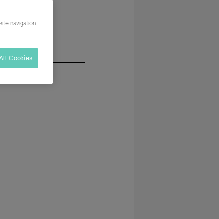
etariado
ite navigation,
All Cookies