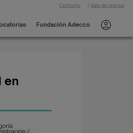
Contacto
|
Sala de prensa
ocatorias
Fundación Adecco
d en
oría:
istración /