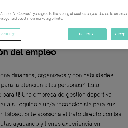
Secr
“Accept All Cookies”, you agree to the storing of cookies on your device to enhance s
ativo
Indefinido
 usage, and assist in our marketing efforts.
 Settings
Reject All
Accept 
ón del empleo
ona dinámica, organizada y con habilidades
para la atención a las personas? ¡Esta
 para ti! Una empresa de gestión deportiva
ar a su equipo a un/a recepcionista para sus
n Bilbao. Si te apasiona el trato directo con las
rutas ayudando y tienes experiencia en