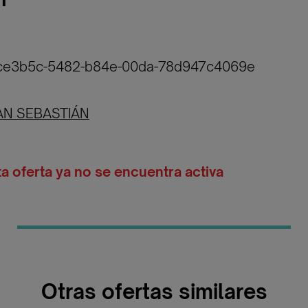
f5ce3b5c-5482-b84e-00da-78d947c4069e
AN SEBASTIÁN
ta oferta ya no se encuentra activa
Otras ofertas similares