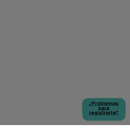
¿Problemas
para
registrarte?