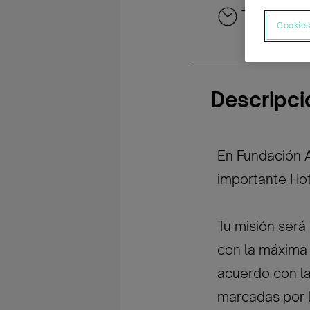
Tiempo co
Cookies
Descripci
En Fundación 
importante Hot
Tu misión será 
con la máxima 
acuerdo con la
marcadas por l