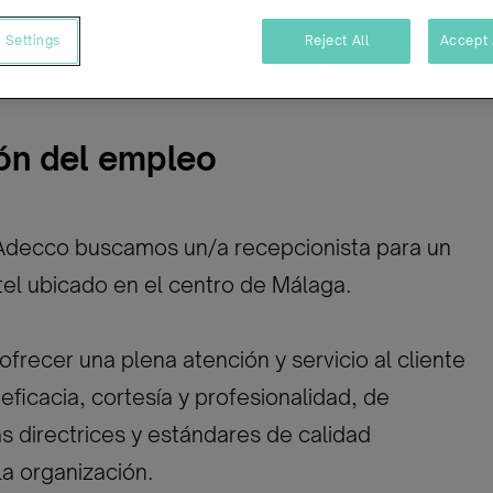
mpleto
Indefinido
 Settings
Reject All
Accept 
ón del empleo
Adecco buscamos un/a recepcionista para un
el ubicado en el centro de Málaga.
ofrecer una plena atención y servicio al cliente
eficacia, cortesía y profesionalidad, de
s directrices y estándares de calidad
a organización.