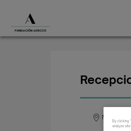
Recepcio
Málaga
By clicking 
analyze site