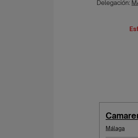
Delegación:
M
Es
Camarer
Málaga