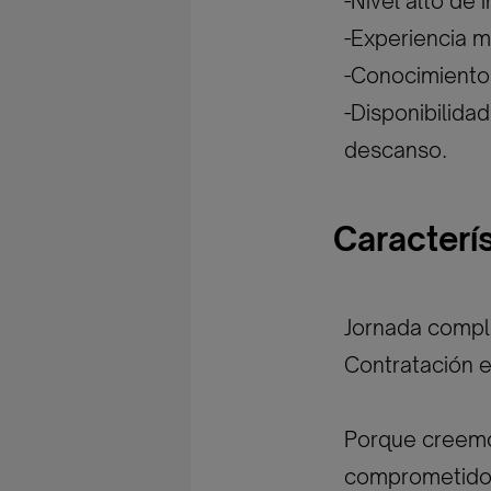
-Nivel alto de 
-Experiencia m
-Conocimiento
-Disponibilida
descanso.
Caracterí
Jornada compl
Contratación e
Porque creemos
comprometidos 