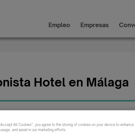
Empleo
Empresas
Conv
nista Hotel en Málaga
Categ
Publicada: 17/06/2026
/ Tur
“Accept All Cookies”, you agree to the storing of cookies on your device to enhance s
Rest
 usage, and assist in our marketing efforts.