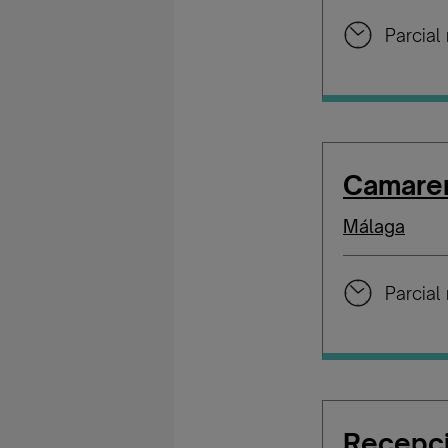
Parcial 
Camarer
Málaga
Parcial 
Recepci