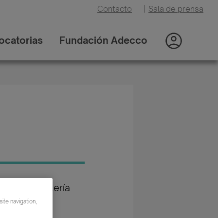
Contacto
|
Sala de prensa
ocatorias
Fundación Adecco
oría: Hostelería
ismo /
ite navigation,
auración