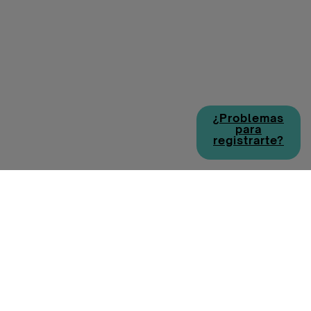
¿Problemas
para
registrarte?