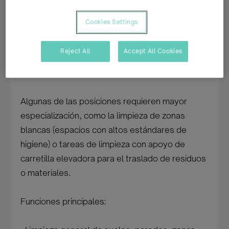
Barcelona y el Vallès. Las personas
seleccionadas se encargarán de mantener en
Cookies Settings
perfecto estado de limpieza y orden las
instalaciones asignadas, garantizando el
Reject All
Accept All Cookies
cumplimiento de los procedimientos de higiene
y seguridad establecidos.
Algunas de las posiciones requieren mayor
especialización, como la limpieza de zonas
blancas (espacios con altos estándares de
higiene) o tareas de limpieza con apoyo de
carretilla elevadora para el traslado de residuos
o materiales.
Funciones principales: