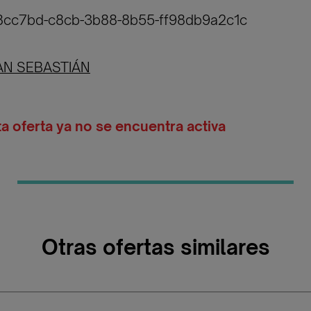
38cc7bd-c8cb-3b88-8b55-ff98db9a2c1c
AN SEBASTIÁN
ta oferta ya no se encuentra activa
Otras ofertas similares