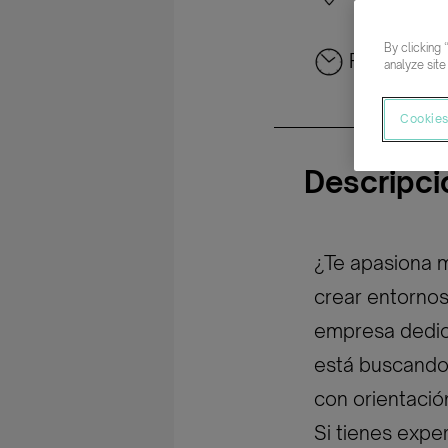
By clicking 
Parcial rot
analyze site
Cookies
Descripci
¿Te apasiona m
crear entornos
empresa dedica
está buscando
con orientació
Si tienes expe