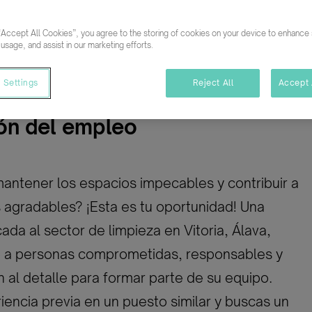
“Accept All Cookies”, you agree to the storing of cookies on your device to enhance s
ativo
Temporal/Mat./Sustitución/...
 usage, and assist in our marketing efforts.
 Settings
Reject All
Accept 
ón del empleo
antener los espacios impecables y contribuir a
 agradables? ¡Esta es tu oportunidad! Una
da al sector de limpieza en Vitoria, Álava,
 a personas comprometidas, responsables y
n al detalle para formar parte de su equipo.
riencia previa en un puesto similar y buscas un