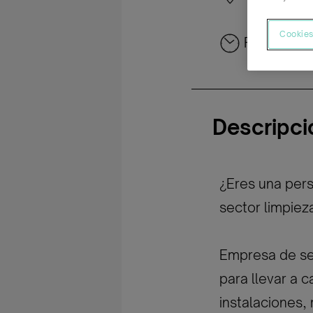
Cookies
Parcial tar
Descripci
¿Eres una pers
sector limpieza
Empresa de ser
para llevar a c
instalaciones, 