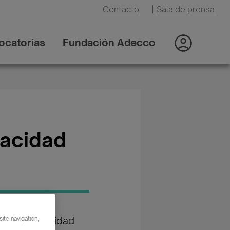
Contacto
|
Sala de prensa
ocatorias
Fundación Adecco
pacidad
goría: Seguridad
ite navigation,