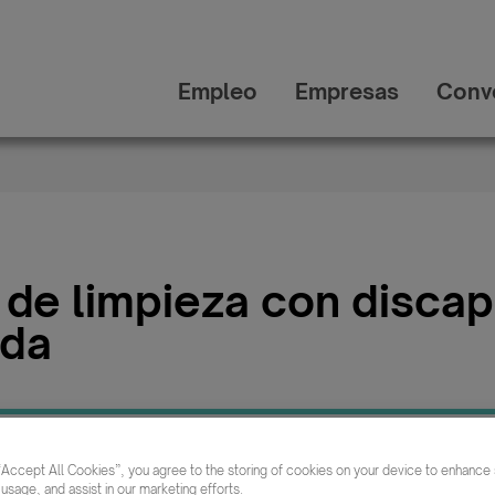
Empleo
Empresas
Conv
 de limpieza con disca
ada
Publicada:
Cate
“Accept All Cookies”, you agree to the storing of cookies on your device to enhance s
 usage, and assist in our marketing efforts.