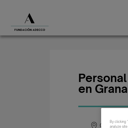
Personal
en Gran
By clicking 
Granada
analyze site