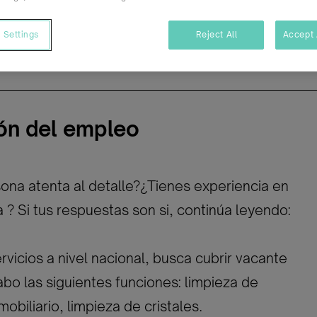
09/09/2025
/ Vig
 Settings
Reject All
Accept 
de
Temporal/Mat./Sustitución/...
ón del empleo
ona atenta al detalle?¿Tienes experiencia en
 ? Si tus respuestas son si, continúa leyendo:
vicios a nivel nacional, busca cubrir vacante
abo las siguientes funciones: limpieza de
mobiliario, limpieza de cristales.