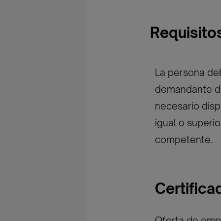
Requisito
La persona deb
demandante de
necesario disp
igual o superi
competente.
Certific
Oferta de empl