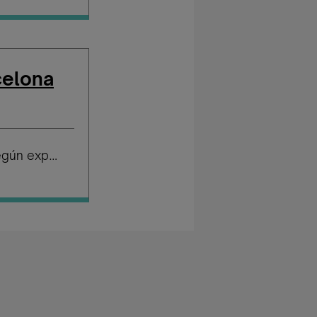
celona
Salario según experiencia