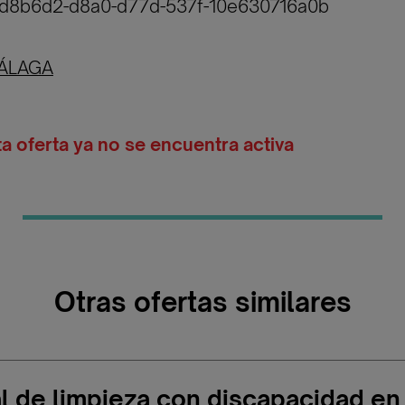
39d8b6d2-d8a0-d77d-537f-10e630716a0b
ÁLAGA
ta oferta ya no se encuentra activa
Otras ofertas similares
l de limpieza con discapacidad en