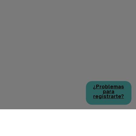
¿Problemas
para
registrarte?