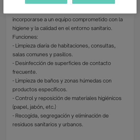
Un importante centro sanitario de Donosti está
buscando personal de limpieza para
incorporarse a un equipo comprometido con la
higiene y la calidad en el entorno sanitario.
Funciones:
- Limpieza diaria de habitaciones, consultas,
salas comunes y pasillos.
- Desinfección de superficies de contacto
frecuente.
- Limpieza de baños y zonas húmedas con
productos específicos.
- Control y reposición de materiales higiénicos
(papel, jabón, etc.)
- Recogida, segregación y eliminación de
residuos sanitarios y urbanos.