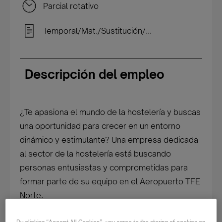
Parcial rotativo
Temporal/Mat./Sustitución/...
Descripción del empleo
¿Te apasiona el mundo de la hostelería y buscas
una oportunidad para crecer en un entorno
dinámico y estimulante? Una empresa dedicada
al sector de la hostelería está buscando
personas entusiastas y comprometidas para
formar parte de su equipo en el Aeropuerto TFE
Norte.