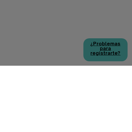
¿Problemas
para
registrarte?