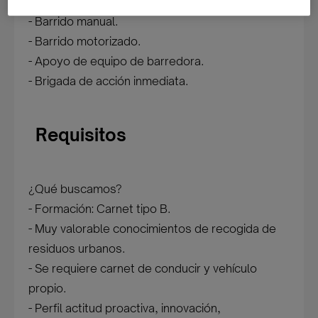
Funciones
- Barrido manual.
- Barrido motorizado.
- Apoyo de equipo de barredora.
- Brigada de acción inmediata.
Requisitos
¿Qué buscamos?
- Formación: Carnet tipo B.
- Muy valorable conocimientos de recogida de
residuos urbanos.
- Se requiere carnet de conducir y vehículo
propio.
- Perfil actitud proactiva, innovación,