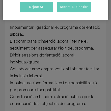
Reject All
Accept All Cookies
Les teves funcions principals seràn:
Implementar i gestionar el programa dorientació
laboral.
Elaborar plans d'inserció laboral i fer-ne el
seguiment per assegurar l'èxit del programa.
Dirigir sessions dorientació laboral
individual/grupal.
Col·laborar amb empreses i entitats per facilitar
la inclusió laboral.
Impulsar accions formatives i de sensibilització
per promoure l'ocupabilitat.
Coordinació amb ladministració pública per la
consecució dels objectius del programa.