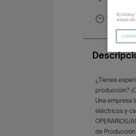
By clicking 
Tiempo co
analyze site
Cookies
Descripci
¿Tienes experi
producción? ¡
Una empresa lí
eléctricos y c
OPERARIOS/AS 
de Producción 