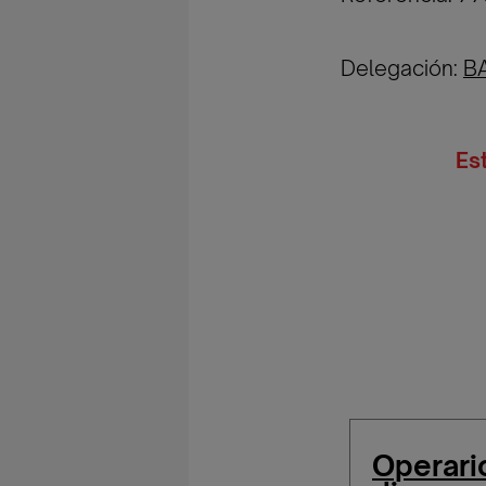
Delegación:
B
Es
Operari