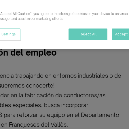
Prod
“Accept All Cookies”, you agree to the storing of cookies on your device to enhance s
mpleto
Indefinido
 usage, and assist in our marketing efforts.
 Settings
Reject All
Accept 
ón del empleo
encia trabajando en entornos industriales o de
Queremos conocerte!
der en la fabricación de conductores/as
ables especiales, busca incorporar
para reforzar su equipo en el Departamento
en Franqueses del Vallès.