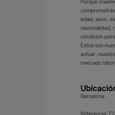
Porque creemos
comprometidos 
edad, sexo, est
nacionalidad, r
condición pers
Estos son nues
actuar, nuestr
mercado labor
Ubicació
Barcelona
Referencia: 7