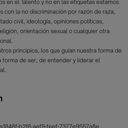
 en el Talento y no en las etiquetas estamos
con la no discriminación por razón de raza,
ado civil, ideología, opiniones políticas,
eligión, orientación sexual o cualquier otra
onal.
tros principios, los que guían nuestra forma de
a forma de ser, de entender y liderar el
al.
n
7a1848f-b2f6-aef9-feef-7377e9557a8e