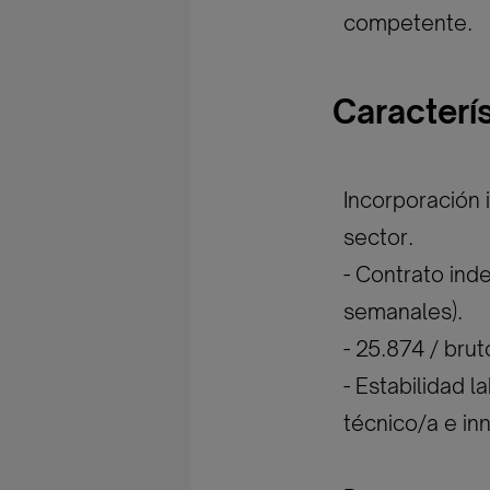
competente.
Caracterí
Incorporación 
sector.
- Contrato ind
semanales).
- 25.874 / bru
- Estabilidad l
técnico/a e in