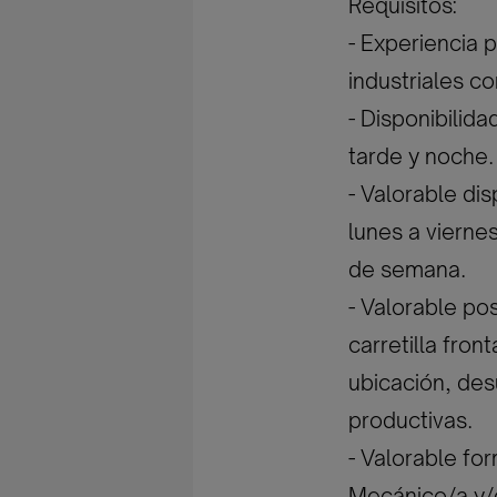
Requisitos:
- Experiencia 
industriales co
- Disponibilid
tarde y noche. 
- Valorable dis
lunes a vierne
de semana.
- Valorable po
carretilla fron
ubicación, des
productivas.
- Valorable fo
Mecánico/a y/o