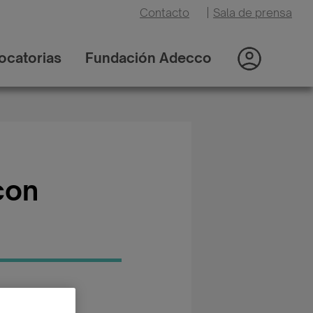
Contacto
|
Sala de prensa
ocatorias
Fundación Adecco
con
oría: Otros