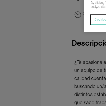
By clicking 
analyze site
Parcial rot
Cookies
Descripci
¿Te apasiona e
un equipo de tr
calidad cuent
buscando un/a 
distintos esta
que sabe traba