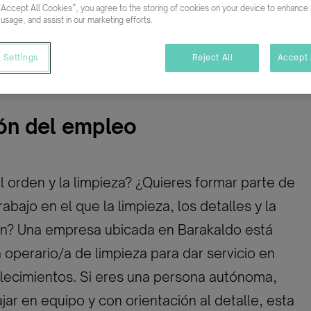
05/02/2026
“Accept All Cookies”, you agree to the storing of cookies on your device to enhance s
 usage, and assist in our marketing efforts.
ativo
Indefinido
 Settings
Reject All
Accept 
ón del empleo
l orden y la limpieza? ¿Quieres formar parte de
abajo en el que la limpieza, los detalles y la
an? Una empresa ubicada en Barakaldo está
operario/a de limpieza para dar servicio en
blecimientos. Si eres una persona autónoma,
jar en equipo y con orientación al detalle, esta