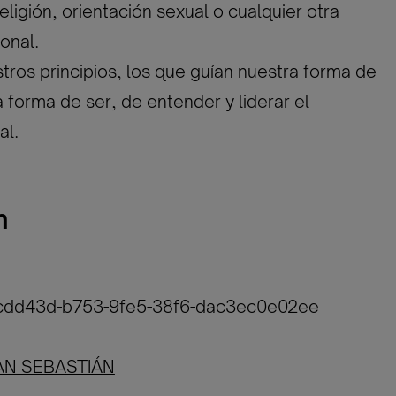
eligión, orientación sexual o cualquier otra
onal.
tros principios, los que guían nuestra forma de
a forma de ser, de entender y liderar el
al.
n
1cdd43d-b753-9fe5-38f6-dac3ec0e02ee
AN SEBASTIÁN