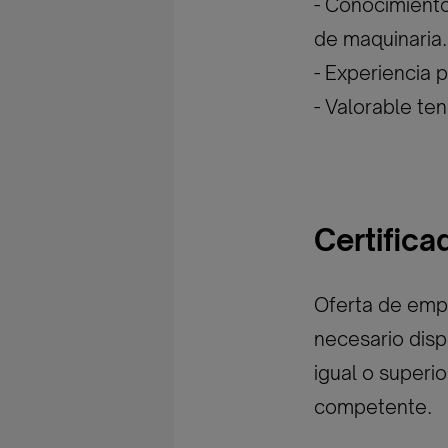
- Conocimiento
de maquinaria.
- Experiencia 
- Valorable te
Certific
Oferta de empl
necesario disp
igual o superi
competente.