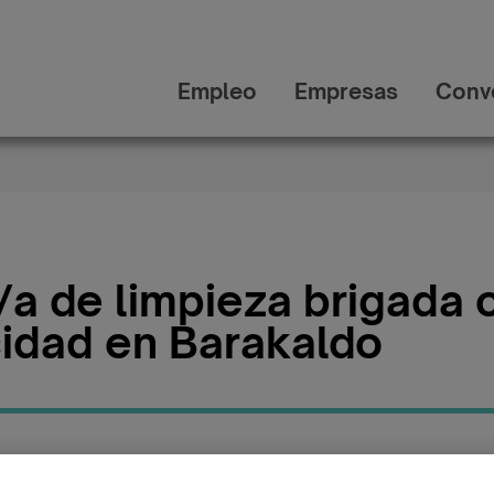
Empleo
Empresas
Conv
/a de limpieza brigada 
idad en Barakaldo
Publicada:
Categ