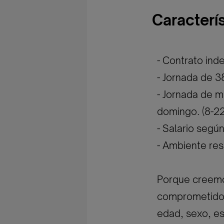
Caracterí
- Contrato inde
- Jornada de 3
- Jornada de m
domingo. (8-22
- Salario segú
- Ambiente re
Porque creemos
comprometidos 
edad, sexo, est