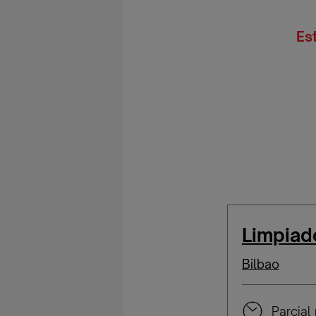
Es
Limpiad
Bilbao
Parcial 