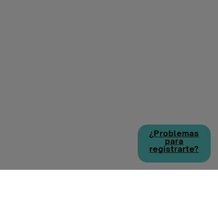
¿Problemas
para
registrarte?