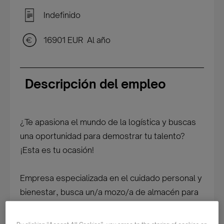
Indefinido
16901 EUR Al año
Descripción del empleo
¿Te apasiona el mundo de la logística y buscas
una oportunidad para demostrar tu talento?
¡Esta es tu ocasión!
Empresa especializada en el cuidado personal y
bienestar, busca un/a mozo/a de almacén para
sus instalaciones logísticas en Torredembarra.