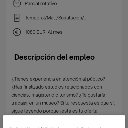
Parcial rotativo
Temporal/Mat./Sustitución/...
1080 EUR Al mes
Descripción del empleo
¿Tienes experiencia en atención al público?
¿Has finalizado estudios relacionados con
ciencias, magisterio o turismo? ¿Te gustaría
trabajar en un museo? Si tu respuesta es que sí,
sigue leyendo porque ¡esta es tu oferta!
Tus funciones serán: