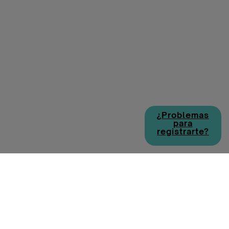
¿Problemas
para
registrarte?