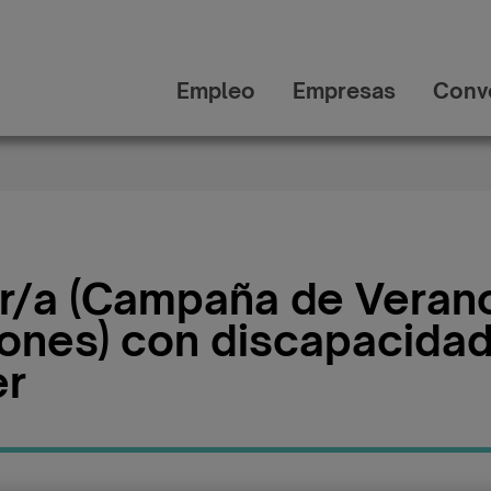
Empleo
Empresas
Conv
r/a (Campaña de Veran
iones) con discapacida
er