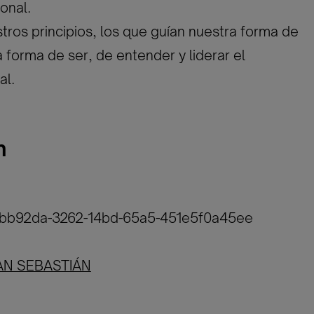
onal.
tros principios, los que guían nuestra forma de
a forma de ser, de entender y liderar el
al.
n
6bb92da-3262-14bd-65a5-451e5f0a45ee
AN SEBASTIÁN