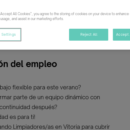
Publicada: 11/06/2026
Categ
“Accept All Cookies”, you agree to the storing of cookies on your device to enhance s
 usage, and assist in our marketing efforts.
ativo
Temporal/Mat./Sustitución/...
 Settings
Reject All
Accept 
ón del empleo
bajo flexible para este verano?
ormar parte de un equipo dinámico con
 continuidad después?
ad es para ti!
do Limpiadores/as en Vitoria para cubrir