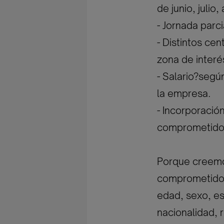
de junio, julio
- Jornada parc
- Distintos cen
zona de interé
- Salario?segú
la empresa.
- Incorporació
comprometido
Porque creemos
comprometidos 
edad, sexo, est
nacionalidad, r