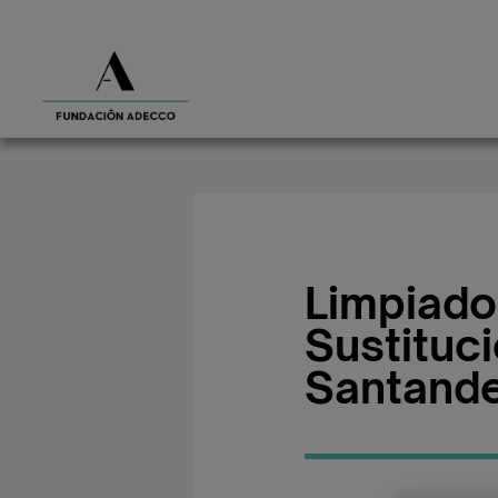
Limpiado
Sustituc
Santand