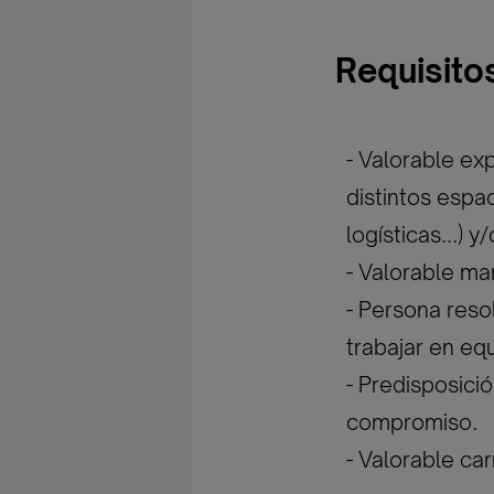
Requisito
- Valorable ex
distintos espa
logísticas...) y
- Valorable ma
- Persona reso
trabajar en eq
- Predisposici
compromiso.
- Valorable ca