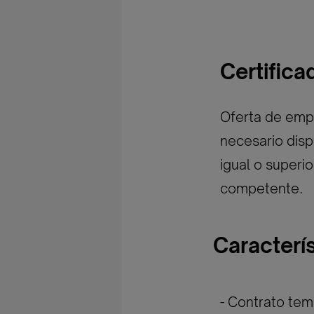
Certific
Oferta de empl
necesario disp
igual o superi
competente.
Caracterí
- Contrato temp