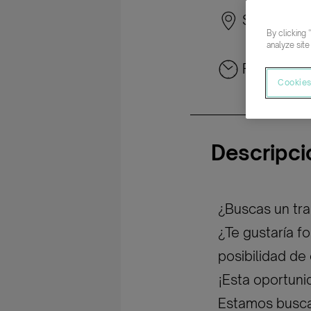
Santander
By clicking 
analyze site
Parcial rot
Cookies
Descripci
¿Buscas un tra
¿Te gustaría f
posibilidad de
¡Esta oportunid
Estamos buscan