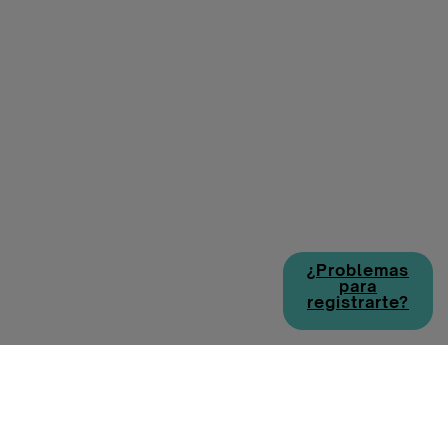
¿Problemas
para
registrarte?