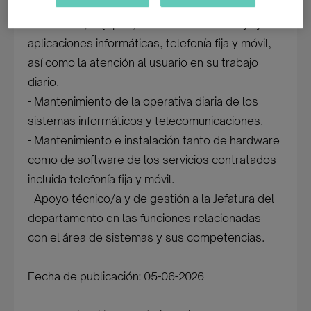
- Mantenimiento e instalación de redes,
servidores, equipos, estaciones de trabajo y
aplicaciones informáticas, telefonía fija y móvil,
así como la atención al usuario en su trabajo
diario.
- Mantenimiento de la operativa diaria de los
sistemas informáticos y telecomunicaciones.
- Mantenimiento e instalación tanto de hardware
como de software de los servicios contratados
incluida telefonía fija y móvil.
- Apoyo técnico/a y de gestión a la Jefatura del
departamento en las funciones relacionadas
con el área de sistemas y sus competencias.
Fecha de publicación: 05-06-2026