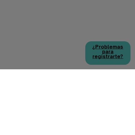
¿Problemas
para
registrarte?