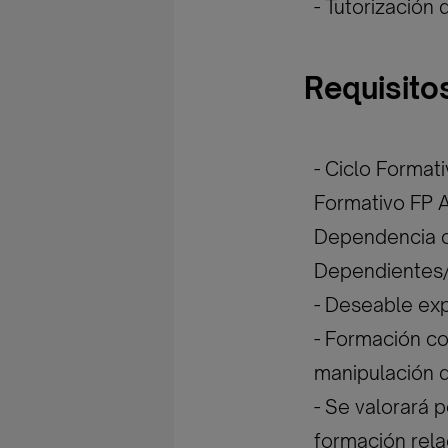
- Tutorización
Requisito
- Ciclo Format
Formativo FP A
Dependencia o
Dependientes/a
- Deseable exp
- Formación c
manipulación d
- Se valorará 
formación rela