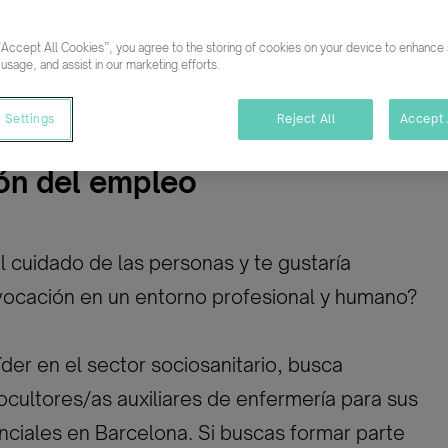
29/05/2026
“Accept All Cookies”, you agree to the storing of cookies on your device to enhance s
mpleto
Indefinido
 usage, and assist in our marketing efforts.
 Settings
Reject All
Accept 
ón del empleo
l cuidado de las personas y te gustaría
 vocación en un entorno profesional y humano?
der en el sector sociosanitario, busca
ocultores/as auxiliares de enfermería para sus
nciales en Barcelona. Si buscas formar parte