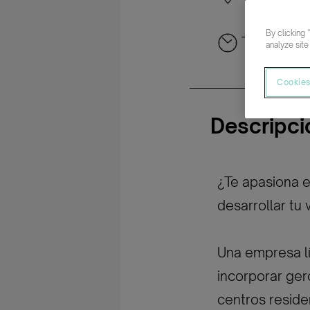
By clicking 
Tiempo co
analyze site
Cookies
Descripci
¿Te apasiona e
desarrollar tu
Una empresa lí
incorporar ger
centros reside