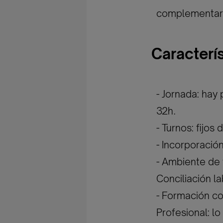
complementari
Caracterí
- Jornada: hay
32h.
- Turnos: fijos
- Incorporació
- Ambiente de 
Conciliación la
- Formación co
Profesional: l