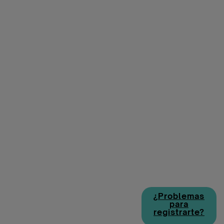
¿Problemas
para
registrarte?