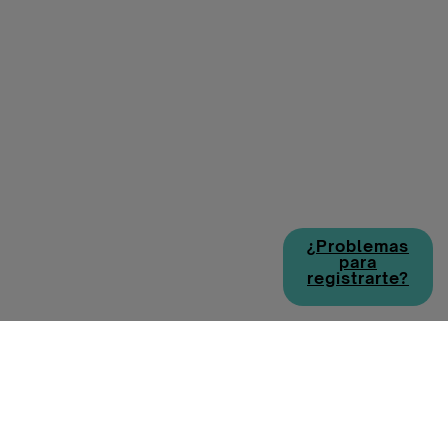
¿Problemas
para
registrarte?