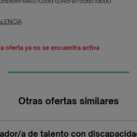
4cd5be86-eecc-039d-d345-aff5d6b1dbd0
ALENCIA
ta oferta ya no se encuentra activa
Otras ofertas similares
ador/a de talento con discapacida