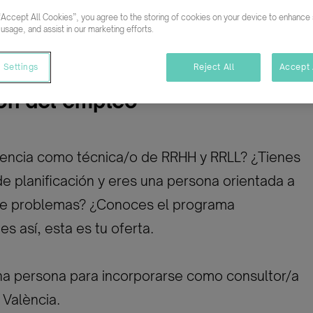
mpleto
Indefinido
“Accept All Cookies”, you agree to the storing of cookies on your device to enhance s
 usage, and assist in our marketing efforts.
 Settings
Reject All
Accept 
ón del empleo
iencia como técnica/o de RRHH y RRLL? ¿Tienes
de planificación y eres una persona orientada a
 de problemas? ¿Conoces el programa
s así, esta es tu oferta.
a persona para incorporarse como consultor/a
València.