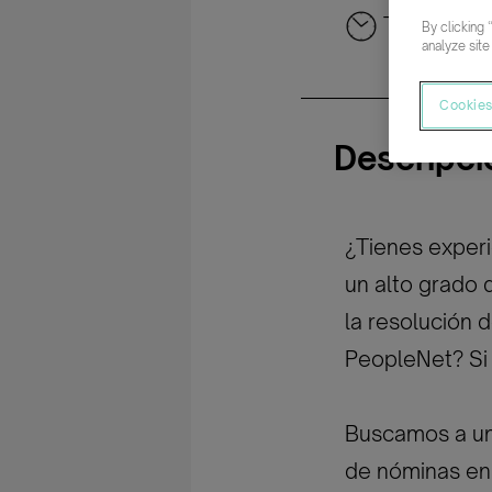
Tiempo co
By clicking 
analyze site
Cookies
Descripci
¿Tienes exper
un alto grado 
la resolución
PeopleNet? Si e
Buscamos a un
de nóminas en 