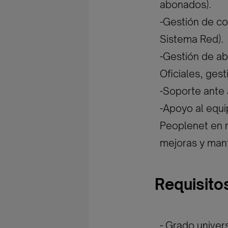
abonados).
-Gestión de cot
Sistema Red).
-Gestión de a
Oficiales, ges
-Soporte ante 
-Apoyo al equi
Peoplenet en r
mejoras y man
Requisito
- Grado univers