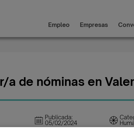
Empleo
Empresas
Conv
r/a de nóminas en Vale
Publicada:
Cate
05/02/2024
Huma