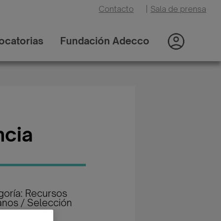
Contacto
|
Sala de prensa
ocatorias
Fundación Adecco
ncia
goría: Recursos
nos / Selección