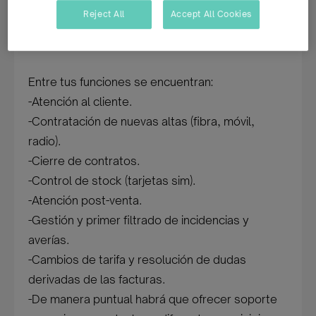
punto de venta y post-venta en Gandesa para
Reject All
Accept All Cookies
una importante empresa de telecomunicaciones
en la provincia de Tarragona.
Entre tus funciones se encuentran:
-Atención al cliente.
-Contratación de nuevas altas (fibra, móvil,
radio).
-Cierre de contratos.
-Control de stock (tarjetas sim).
-Atención post-venta.
-Gestión y primer filtrado de incidencias y
averías.
-Cambios de tarifa y resolución de dudas
derivadas de las facturas.
-De manera puntual habrá que ofrecer soporte