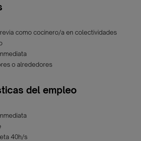
s
previa como cocinero/a en colectividades
o
inmediata
ores o alrededores
sticas del empleo
inmediata
e
eta 40h/s