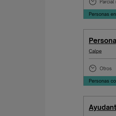
Parcial 
Personas en 
Persona
Calpe
Otros
Personas co
Ayudant