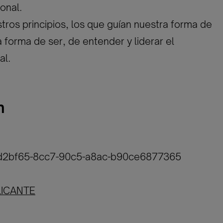
onal.
tros principios, los que guían nuestra forma de
a forma de ser, de entender y liderar el
al.
n
4fd2bf65-8cc7-90c5-a8ac-b90ce6877365
LICANTE