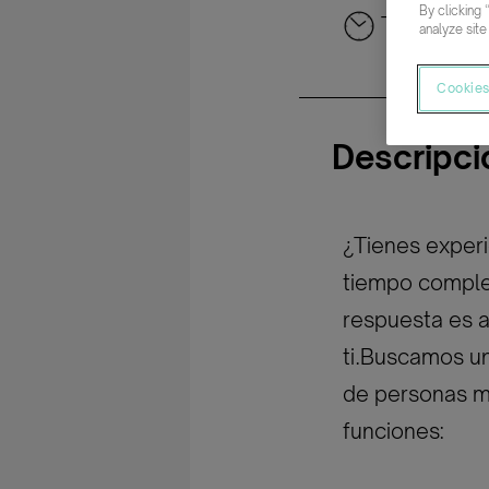
By clicking 
Tiempo co
analyze site
Cookies
Descripci
¿Tienes experi
tiempo complet
respuesta es a
ti.Buscamos un
de personas ma
funciones: