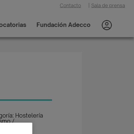
Contacto
|
Sala de prensa
ocatorias
Fundación Adecco
oría: Hostelería
ismo /
auración