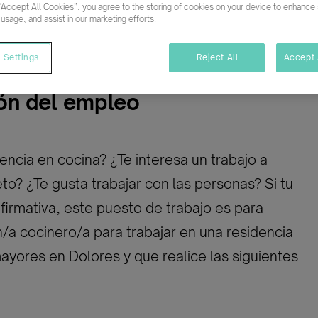
“Accept All Cookies”, you agree to the storing of cookies on your device to enhance s
mpleto
Indefinido
 usage, and assist in our marketing efforts.
 Settings
Reject All
Accept 
ón del empleo
encia en cocina? ¿Te interesa un trabajo a
o? ¿Te gusta trabajar con las personas? Si tu
firmativa, este puesto de trabajo es para
/a cocinero/a para trabajar en una residencia
yores en Dolores y que realice las siguientes