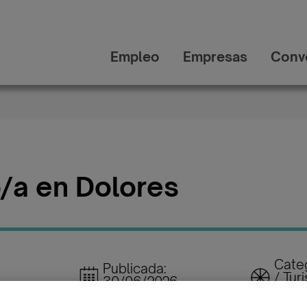
Empleo
Empresas
Conv
/a en Dolores
Categ
Publicada:
/ Tur
30/06/2026
Rest