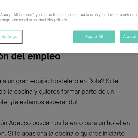
Rest
“Accept All Cookies”, you agree to the storing of cookies on your device to enhance s
mpleto
Indefinido
 usage, and assist in our marketing efforts.
 Settings
Reject All
Accept 
ón del empleo
e a un gran equipo hostelero en Rota? Si te
 de la cocina y quieres formar parte de un
ble, ¡te estamos esperando!
ón Adecco buscamos talento para un hotel en
. Si te apasiona la cocina o quieres iniciarte