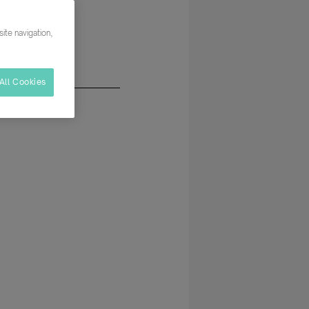
auración
ite navigation,
All Cookies