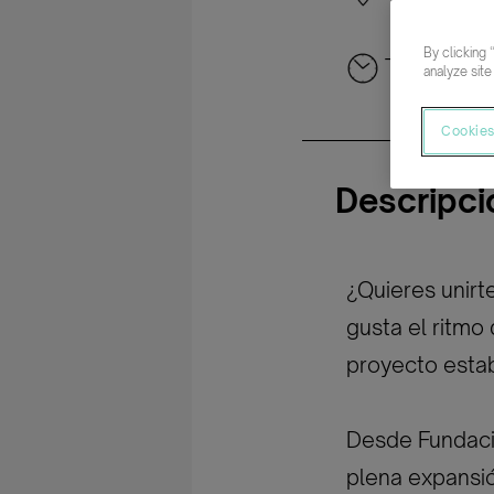
By clicking 
Tiempo co
analyze site
Cookies
Descripci
¿Quieres unirt
gusta el ritmo
proyecto esta
Desde Fundaci
plena expansión