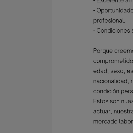
- Excelente am
- Oportunidade
profesional.
- Condiciones 
Porque creemos
comprometidos 
edad, sexo, est
nacionalidad, r
condición pers
Estos son nues
actuar, nuestr
mercado labor