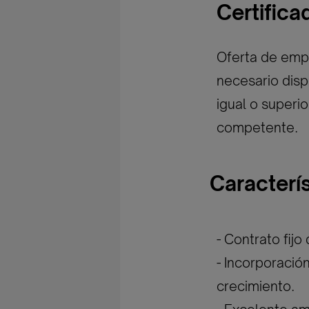
Certific
Oferta de empl
necesario disp
igual o superi
competente.
Caracterí
- Contrato fijo
- Incorporació
crecimiento.