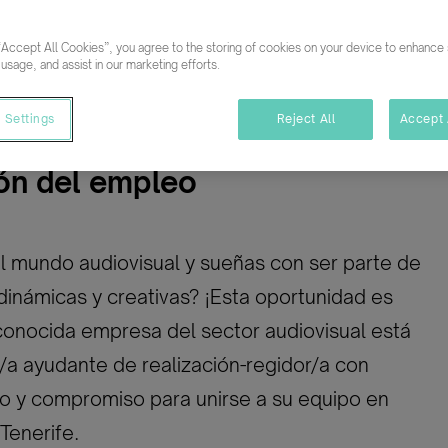
Marke
Relac
“Accept All Cookies”, you agree to the storing of cookies on your device to enhance s
mpleto
Temporal/Mat./Sustitución/...
 usage, and assist in our marketing efforts.
 Settings
Reject All
Accept 
ón del empleo
l mundo audiovisual y sueñas con ser parte de
inámicas y creativas? ¡Esta oportunidad es
econocida empresa del sector audiovisual está
a ayudante de realización-regidor/a con
to y compromiso para unirse a su equipo en
Tenerife.