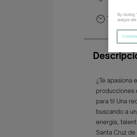
Tenerife
By clicking 
Tiempo co
analyze site
Cookies
Descripci
¿Te apasiona e
producciones d
para ti! Una r
buscando a un/
energía, talen
Santa Cruz de 