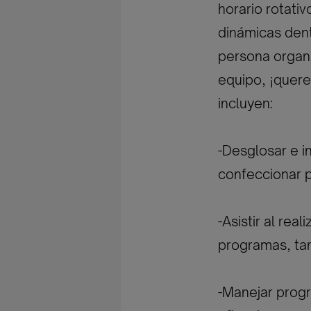
horario rotativ
dinámicas dent
persona organi
equipo, ¡quere
incluyen:
-Desglosar e i
confeccionar p
-Asistir al rea
programas, tan
-Manejar progr