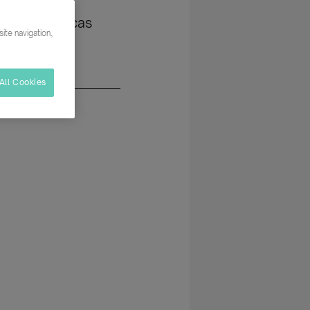
ting /
iones Públicas
ite navigation,
All Cookies