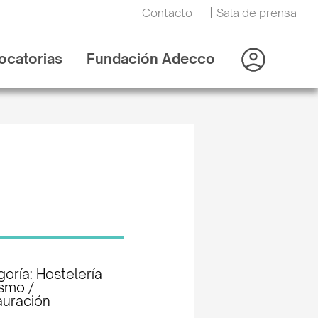
Contacto
|
Sala de prensa
ocatorias
Fundación Adecco
oría: Hostelería
ismo /
auración