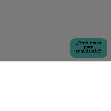
¿Problemas
para
registrarte?