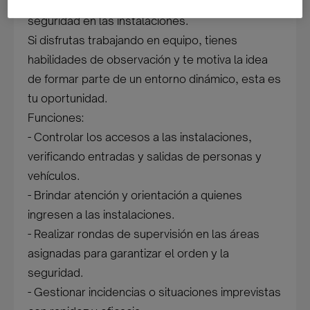
asegurando el correcto control de accesos y la
seguridad en las instalaciones.
Si disfrutas trabajando en equipo, tienes
habilidades de observación y te motiva la idea
de formar parte de un entorno dinámico, esta es
tu oportunidad.
Funciones:
- Controlar los accesos a las instalaciones,
verificando entradas y salidas de personas y
vehículos.
- Brindar atención y orientación a quienes
ingresen a las instalaciones.
- Realizar rondas de supervisión en las áreas
asignadas para garantizar el orden y la
seguridad.
- Gestionar incidencias o situaciones imprevistas