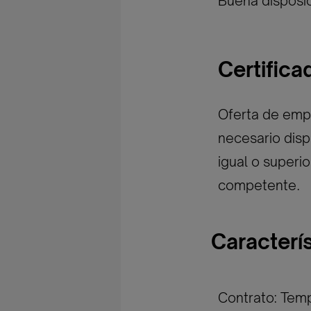
Buena disposic
Certific
Oferta de empl
necesario disp
igual o superi
competente.
Caracterí
Contrato: Temp