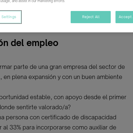
 usage, and assist in our marketing efforts.
ativo
Temporal/Mat./Sustitución/...
 Settings
Reject All
Accept 
ón del empleo
ormar parte de una gran empresa del sector de
n, en plena expansión y con un buen ambiente
portunidad estable, con apoyo desde el primer
 donde sentirte valorado/a?
a persona con certificado de discapacidad
or al 33% para incorporarse como auxiliar de