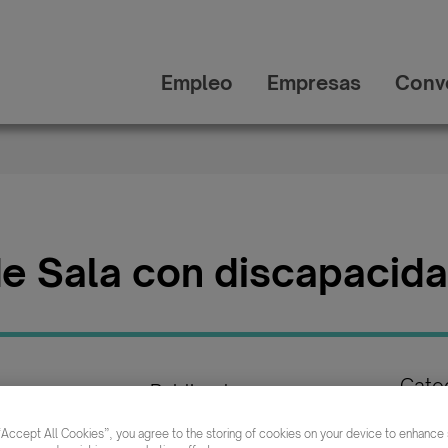
Empleo
Empresas
Conv
de Sala con discapacida
Categ
Publicada:
/ Tur
20/02/2026
Rest
“Accept All Cookies”, you agree to the storing of cookies on your device to enhance s