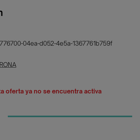
n
b776700-04ea-d052-4e5a-1367761b759f
IRONA
ta oferta ya no se encuentra activa