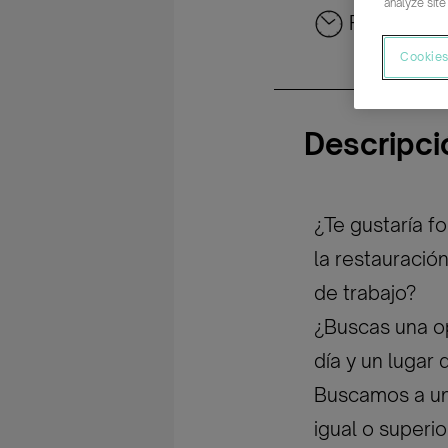
analyze site
Parcial rot
Cookies
Descripci
¿Te gustaría f
la restauració
de trabajo?
¿Buscas una o
día y un lugar
Buscamos a un
igual o superi