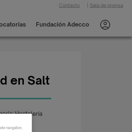
Contacto
|
Sala de prensa
ocatorias
Fundación Adecco
d en Salt
oría: Hostelería
ismo /
auración
ite navigation,