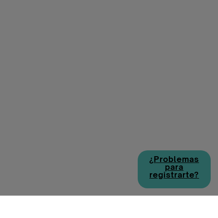
¿Problemas
para
registrarte?