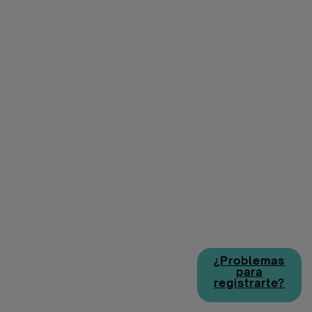
¿Problemas
para
registrarte?