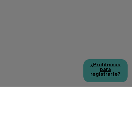
¿Problemas
para
registrarte?