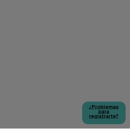
¿Problemas
para
registrarte?